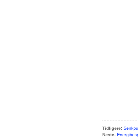
Tidligere:
Senkp
Neste:
Energibes