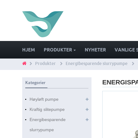
HJEM
PRODUKTER
NYHETER
VANLIGE 
Produkter
Energibesparende slurrypumpe
ENERGISP
Kategorier
Høyløft pumpe
Kraftig slitepumpe
Energibesparende
slurrypumpe