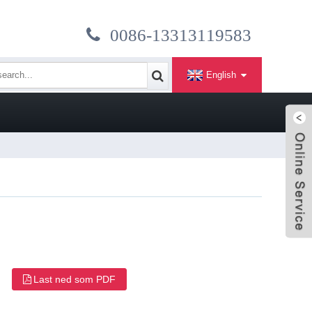
0086-13313119583
English
Last ned som PDF