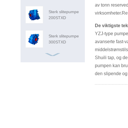
av tonn reserved
Sterk slitepumpe
virksomheter.Rep
200STXD
De viktigste t
YZJ-type pumpe 
Sterk slitepumpe
avanserte fast-v
300STXD
middelstrømstil
Shuili tap, og d
pumpen kan brukes
den slipende og