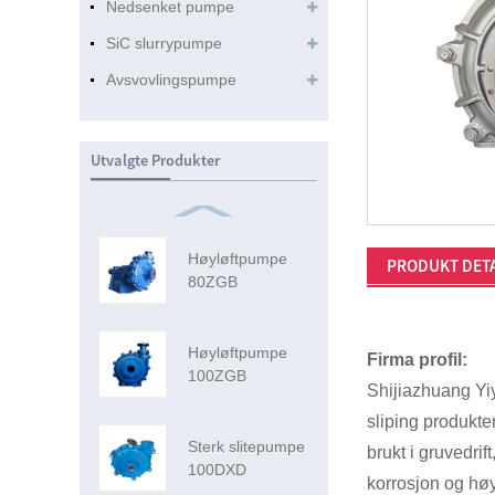
Nedsenket pumpe
SiC slurrypumpe
Avsvovlingspumpe
Utvalgte Produkter
Høyløftpumpe
PRODUKT DET
80ZGB
Høyløftpumpe
Firma profil:
100ZGB
Shijiazhuang Yiy
sliping produkt
Sterk slitepumpe
brukt i gruvedrif
100DXD
korrosjon og høy