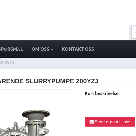
SPØRSMÅL
OM OSS
KONTAKT OSS
200YZJ
ARENDE SLURRYPUMPE 200YZJ
Kort beskrivelse:
Send e-post til oss