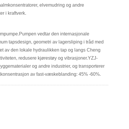
nmalmkonsentratorer, elvemudring og andre
 i kraftverk.
 slampumpe.Pumpen vedtar den internasjonale
mum tapsdesign, geometri av lagersliping i tråd med
ket av den lokale hydraulikken tap og langs Cheng
ktiviteten, redusere kjørestøy og vibrasjoner.YZJ-
, byggematerialer og andre industrier, og transporterer
ektkonsentrasjon av fast-væskeblanding: 45% -60%.