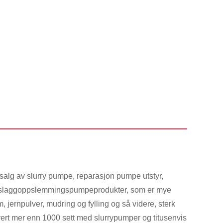
 salg av slurry pumpe, reparasjon pumpe utstyr,
elig slaggoppslemmingspumpeprodukter, som er mye
m, jernpulver, mudring og fylling og så videre, sterk
vert mer enn 1000 sett med slurrypumper og titusenvis