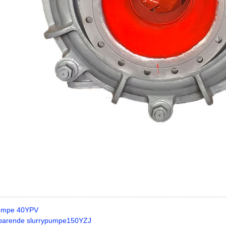
umpe 40YPV
parende slurrypumpe150YZJ