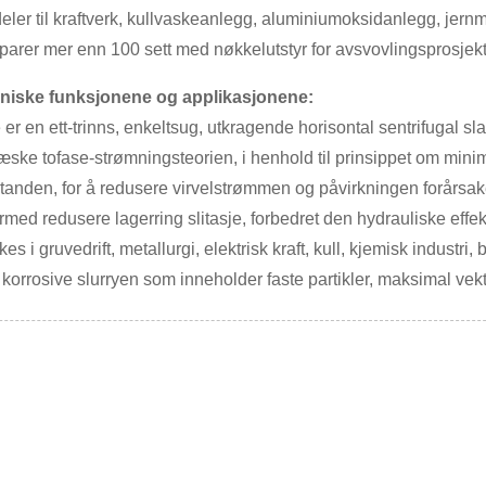
eler til kraftverk, kullvaskeanlegg, aluminiumoksidanlegg, jer
arer mer enn 100 sett med nøkkelutstyr for avsvovlingsprosjekter
ekniske funksjonene og applikasjonene:
er en ett-trinns, enkeltsug, utkragende horisontal sentrifugal
æske tofase-strømningsteorien, i henhold til prinsippet om mini
standen, for å redusere virvelstrømmen og påvirkningen forårsa
ermed redusere lagerring slitasje, forbedret den hydrauliske effe
 i gruvedrift, metallurgi, elektrisk kraft, kull, kjemisk industri
 korrosive slurryen som inneholder faste partikler, maksimal v