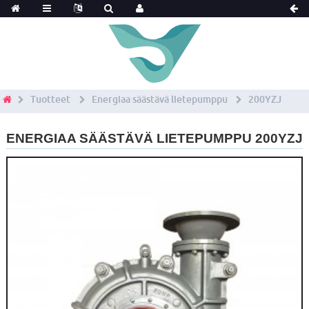
Tuotteet
Energiaa säästävä lietepumppu
200YZJ
ENERGIAA SÄÄSTÄVÄ LIETEPUMPPU 200YZJ