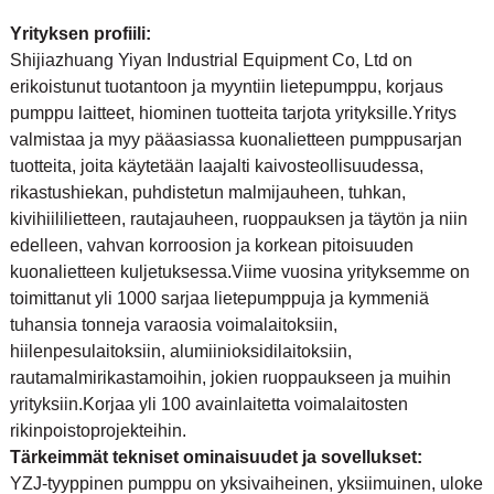
Yrityksen profiili:
Shijiazhuang Yiyan Industrial Equipment Co, Ltd on
erikoistunut tuotantoon ja myyntiin lietepumppu, korjaus
pumppu laitteet, hiominen tuotteita tarjota yrityksille.Yritys
valmistaa ja myy pääasiassa kuonalietteen pumppusarjan
tuotteita, joita käytetään laajalti kaivosteollisuudessa,
rikastushiekan, puhdistetun malmijauheen, tuhkan,
kivihiililietteen, rautajauheen, ruoppauksen ja täytön ja niin
edelleen, vahvan korroosion ja korkean pitoisuuden
kuonalietteen kuljetuksessa.Viime vuosina yrityksemme on
toimittanut yli 1000 sarjaa lietepumppuja ja kymmeniä
tuhansia tonneja varaosia voimalaitoksiin,
hiilenpesulaitoksiin, alumiinioksidilaitoksiin,
rautamalmirikastamoihin, jokien ruoppaukseen ja muihin
yrityksiin.Korjaa yli 100 avainlaitetta voimalaitosten
rikinpoistoprojekteihin.
Tärkeimmät tekniset ominaisuudet ja sovellukset:
YZJ-tyyppinen pumppu on yksivaiheinen, yksiimuinen, uloke