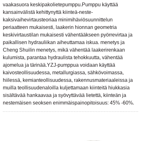
vaakasuora keskipakolietepumppu.Pumppu käyttää
kansainvälistä kehittynyttä kiinteä-neste-
kaksivaihevirtausteoriaa minimihäviösuunnittelun
periaatteen mukaisesti, laakerin hionnan geometria
keskivirtaustilan mukaisesti vähentääkseen pyörrevirtaa ja
paikallisen hydrauliikan aiheuttamaa iskua. menetys ja
Cheng Shuilin menetys, mikä vähentää laakerirenkaan
kulumista, parantaa hydraulista tehokkuutta, vähentää
ajomelua ja tärinää.YZJ-pumppua voidaan käyttää
kaivosteollisuudessa, metallurgiassa, sähkövoimassa,
hiilessä, kemianteollisuudessa, rakennusmateriaaleissa ja
muilla teollisuudenaloilla kuljettamaan kiinteitä hiukkasia
sisältävää hankaavaa ja syövyttävää lietettä, kiinteän ja
nestemäisen seoksen enimmäispainopitoisuus: 45% -60%.