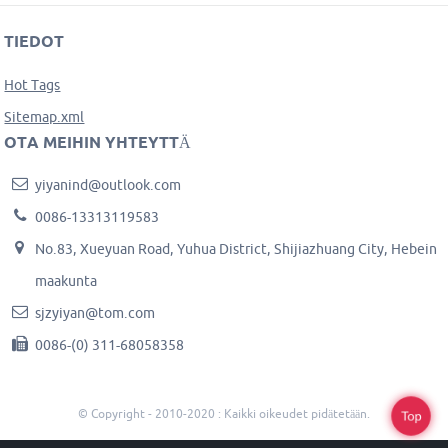
TIEDOT
Hot Tags
Sitemap.xml
OTA MEIHIN YHTEYTTÄ
yiyanind@outlook.com
0086-13313119583
No.83, Xueyuan Road, Yuhua District, Shijiazhuang City, Hebein
maakunta
sjzyiyan@tom.com
0086-(0) 311-68058358
© Copyright - 2010-2020 : Kaikki oikeudet pidätetään.
Top