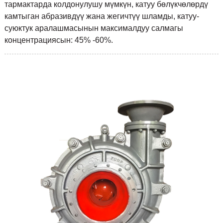
тармактарда колдонулушу мүмкүн, катуу бөлүкчөлөрдү
камтыган абразивдүү жана жегичтүү шламды, катуу-
суюктук аралашмасынын максималдуу салмагы
концентрациясын: 45% -60%.