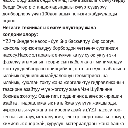
насосторду жана ондогон миц тонна запастык белуктерду
берди.Электр станцияларындагы күкүртсүздүрүү
долбоорлору үчүн 100дөн ашык негизги жабдууларды
оңдоо.
Негизги техникалык өзгөчөлүктөрү жана
колдонмолору:
YZJ тибиндеги насос - бул бир баскычтуу, бир соргуч,
консоль горизонталдуу борбордон четтөөчү суспензия
насосу.Насос эл аралык өнүккөн катуу суюктуктун эки
фазалуу агымынын теориясын кабыл алат, минималдуу
жоготуу долбоорлоо принцибине, орто агымдын абалына
ылайык подшипник майдалоонун геометриясына
ылайык, куюлган токту жана жергиликтүү гидравликанын
таасирин азайтуу үчүн жоготуу жана Чэн Шуйлинин
боюнда жоготуу, Ошентип, подшипник шакек эскиришин
азайтат, гидравликалык натыйжалуулугун жакшырды,
чуркоо ызы-чуу жана титирөөнү азайтат.YZJ насосу тоо-
кен казып алуу, металлургия, электр энергетикасы, көмүр,
химиялык өнөр жай, курулуш материалдары жана башка