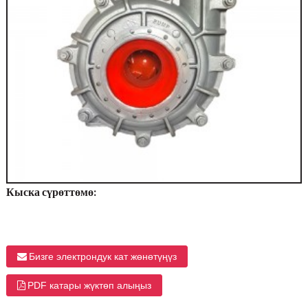
Кыска сүрөттөмө:
Бизге электрондук кат жөнөтүңүз
PDF катары жүктөп алыңыз