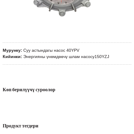
Мурунку:
Суу астындагы насос 40YPV
Кийинки:
Энергияны үнөмдөөчү шлам насосу150YZJ
Көп берилүүчү суроолор
Продукт тегдери