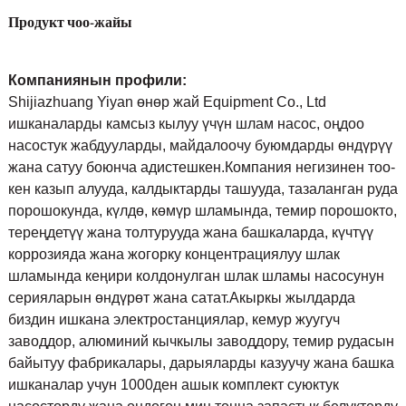
Продукт чоо-жайы
Компаниянын профили:
Shijiazhuang Yiyan өнөр жай Equipment Co., Ltd
ишканаларды камсыз кылуу үчүн шлам насос, оңдоо
насостук жабдууларды, майдалоочу буюмдарды өндүрүү
жана сатуу боюнча адистешкен.Компания негизинен тоо-
кен казып алууда, калдыктарды ташууда, тазаланган руда
порошокунда, күлдө, көмүр шламында, темир порошокто,
тереңдетүү жана толтурууда жана башкаларда, күчтүү
коррозияда жана жогорку концентрациялуу шлак
шламында кеңири колдонулган шлак шламы насосунун
серияларын өндүрөт жана сатат.Акыркы жылдарда
биздин ишкана электростанциялар, кемур жуугуч
заводдор, алюминий кычкылы заводдору, темир рудасын
байытуу фабрикалары, дарыяларды казуучу жана башка
ишканалар учун 1000ден ашык комплект суюктук