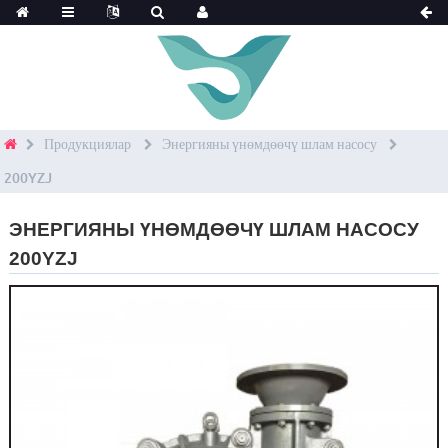
Продукциялар
Энергияны үнөмдөөчү шлам насосу
200YZJ
ЭНЕРГИЯНЫ ҮНӨМДӨӨЧҮ ШЛАМ НАСОСУ
200YZJ