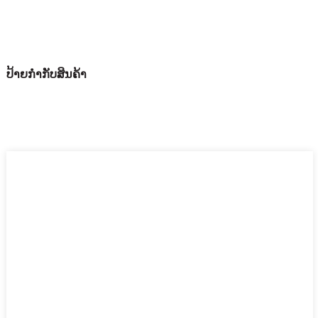
ປ້າຍກຳກັບສິນຄ້າ