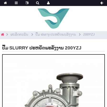
ຜະລິດຕະພັນ
ປັ໊ມ slurry ປະຫຍັດພະລັງງານ
200YZJ
ປັ໊ມ SLURRY ປະຫຍັດພະລັງງານ 200YZJ