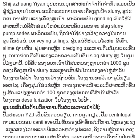
Shijiazhuang Yiyan ອຸ​ປະ​ກອນ​ອຸດ​ສາ​ຫະ​ກໍາ​ຈໍາ​ກັດ​ຈໍາ​ກັດ​ແມ່ນ​ເປັນ​
ຜູ້​ຊ່ຽວ​ຊານ​ໃນ​ການ​ຜະ​ລິດ​ແລະ​ການ​ຂາຍ​ເຄື່ອງ​ສູບ​ນ​້​ໍາ slurry​, ອຸ​ປະ​
ກອນ​ການ​ສ້ອມ​ແປງ​ເຄື່ອງ​ສູບ​ນ​້​ໍາ​, ຜະ​ລິດ​ຕະ​ພັນ grinding ເພື່ອ​ໃຫ້​ວິ​
ສາ​ຫະ​ກິດ​.ບໍລິສັດສ່ວນໃຫຍ່ແມ່ນຜະລິດແລະຂາຍ slag slurry
pump series ຜະລິດຕະພັນ, ຖືກນໍາໃຊ້ຢ່າງກວ້າງຂວາງໃນການ
ຂຸດຄົ້ນບໍ່ແຮ່, conveying tailings, ຝຸ່ນແຮ່ທີ່ຫລອມໂລຫະ, ຂີ້ເທົ່າ,
slime ຖ່ານຫີນ, ຝຸ່ນທາດເຫຼັກ, dredging ແລະການຕື່ມຂໍ້ມູນແລະອື່ນ
ໆ, corrosion ທີ່ເຂັ້ມແຂງແລະຄວາມເຂັ້ມຂົ້ນ slag slurry ສູງ.ໃນຊຸມ
ປີມໍ່ໆມານີ້, ບໍລິສັດຂອງພວກເຮົາໄດ້ສະຫນອງຫຼາຍກວ່າ 1000 ຊຸດ
ຂອງເຄື່ອງສູບນ້ໍາ slurry ແລະຫຼາຍສິບພັນໂຕນຂອງອາໄຫຼ່ສໍາລັບ
ໂຮງງານໄຟຟ້າ, ໂຮງງານລ້າງຖ່ານຫີນ, ໂຮງງານຜະລິດອາລູມິນຽມ
ອອກໄຊ, ເຄື່ອງສຸມໃສ່ແຮ່ເຫຼັກ, ການຂຸດເຈາະນ້ໍາແລະວິສາຫະກິດອື່ນ
ໆ.ສ້ອມແປງຫຼາຍກວ່າ 100 ຊຸດຂອງອຸປະກອນທີ່ສໍາຄັນສໍາລັບ
ໂຄງການ desulfurization ໃນໂຮງງານໄຟຟ້າ.
ຄຸນ​ນະ​ສົມ​ບັດ​ດ້ານ​ວິ​ຊາ​ການ​ຕົ້ນ​ຕໍ​ແລະ​ການ​ນໍາ​ໃຊ້​:
ປັ໊ມປະເພດ YZJ ເປັນຂັ້ນຕອນດຽວ, ການດູດດຽວ, ປັ໊ມ centrifugal
ຕາມແນວນອນ cantilever.ປັ໊ມຮັບຮອງເອົາທິດສະດີການໄຫຼຂອງແຂງ
- ແຫຼວສອງໄລຍະແບບພິເສດລະຫວ່າງປະເທດ, ອີງຕາມຫຼັກການຂອງ
ການອອກແບບການສູນເສຍຂັ້ນຕ່ໍາ, ເລຂາຄະນິດຂອງເຄື່ອງປັ່ນປ່ວນທີ່