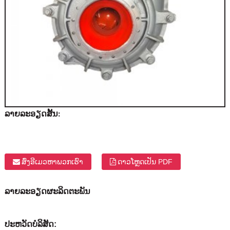
ລາຍ​ລະ​ອຽດ​ສັ້ນ​:
ສົ່ງອີເມວຫາພວກເຮົາ
ດາວໂຫຼດເປັນ PDF
ລາຍລະອຽດຜະລິດຕະພັນ
ປະ​ຫວັດ​ບໍ​ລິ​ສັດ: