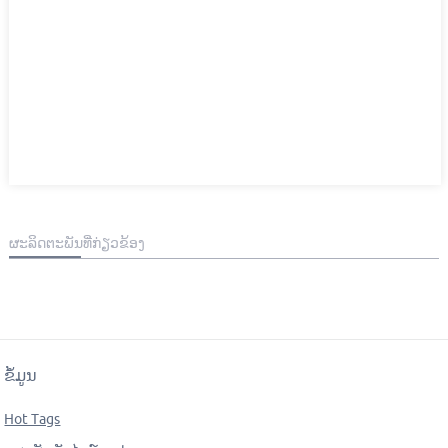
ຜະ​ລິດ​ຕະ​ພັນ​ທີ່​ກ່ຽວ​ຂ້ອງ
ຂໍ້ມູນ
Hot Tags