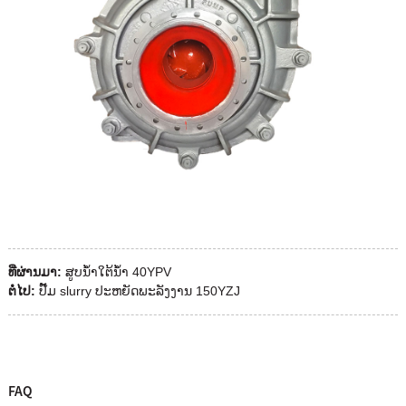
ທີ່ຜ່ານມາ:
ສູບນ້ໍາໃຕ້ນ້ໍາ 40YPV
ຕໍ່ໄປ:
ປັ໊ມ slurry ປະຫຍັດພະລັງງານ 150YZJ
FAQ