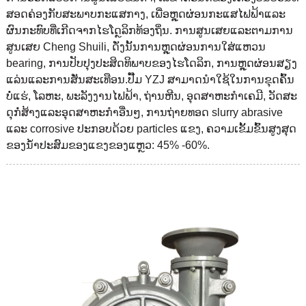
ສອດຄ່ອງກັບສະພາບກະແສກາງ, ເພື່ອຫຼຸດຜ່ອນກະແສໄຟຟ້າແລະ
ຜົນກະທົບທີ່ເກີດຈາກໄຮໂດຼລິກທ້ອງຖິ່ນ. ການ​ສູນ​ເສຍ​ແລະ​ຕາມ​ການ​
ສູນ​ເສຍ Cheng Shuili​, ດັ່ງ​ນັ້ນ​ການ​ຫຼຸດ​ຜ່ອນ​ການ​ໃສ່​ແຫວນ
bearing​, ການ​ປັບ​ປຸງ​ປະ​ສິດ​ທິ​ພາບ​ຂອງ​ໄຮ​ໂດ​ລິກ​, ການ​ຫຼຸດ​ຜ່ອນ​ສຽງ​
ແລ່ນ​ແລະ​ການ​ສັ່ນ​ສະ​ເທືອນ​.ປັ໊ມ YZJ ສາມາດນໍາໃຊ້ໃນການຂຸດຄົ້ນ
ບໍ່ແຮ່, ໂລຫະ, ພະລັງງານໄຟຟ້າ, ຖ່ານຫີນ, ອຸດສາຫະກໍາເຄມີ, ວັດສະ
ດຸກໍ່ສ້າງແລະອຸດສາຫະກໍາອື່ນໆ, ການຖ່າຍທອດ slurry abrasive
ແລະ corrosive ປະກອບດ້ວຍ particles ແຂງ, ຄວາມເຂັ້ມຂົ້ນສູງສຸດ
ຂອງນ້ໍາປະສົມຂອງແຂງຂອງແຫຼວ: 45% -60%.