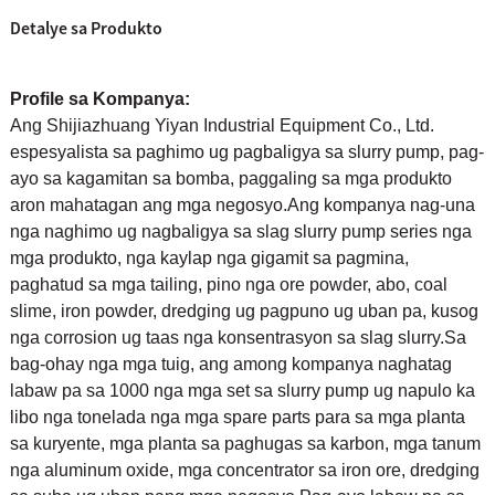
Detalye sa Produkto
Profile sa Kompanya:
Ang Shijiazhuang Yiyan Industrial Equipment Co., Ltd.
espesyalista sa paghimo ug pagbaligya sa slurry pump, pag-
ayo sa kagamitan sa bomba, paggaling sa mga produkto
aron mahatagan ang mga negosyo.Ang kompanya nag-una
nga naghimo ug nagbaligya sa slag slurry pump series nga
mga produkto, nga kaylap nga gigamit sa pagmina,
paghatud sa mga tailing, pino nga ore powder, abo, coal
slime, iron powder, dredging ug pagpuno ug uban pa, kusog
nga corrosion ug taas nga konsentrasyon sa slag slurry.Sa
bag-ohay nga mga tuig, ang among kompanya naghatag
labaw pa sa 1000 nga mga set sa slurry pump ug napulo ka
libo nga tonelada nga mga spare parts para sa mga planta
sa kuryente, mga planta sa paghugas sa karbon, mga tanum
nga aluminum oxide, mga concentrator sa iron ore, dredging