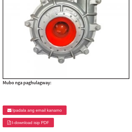
Mubo nga paghulagway:
Ipadala ang email kanamo
I-download isip PDF