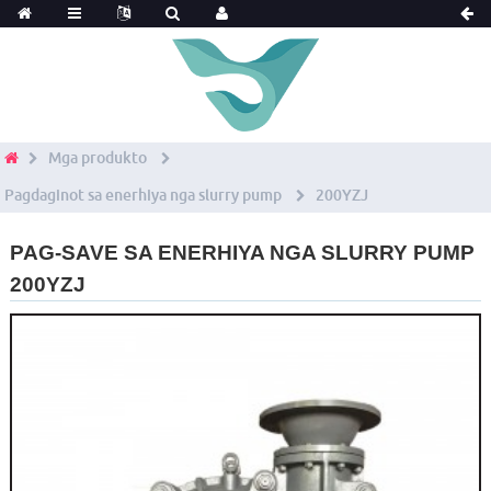
Mga produkto
Pagdaginot sa enerhiya nga slurry pump
200YZJ
PAG-SAVE SA ENERHIYA NGA SLURRY PUMP
200YZJ