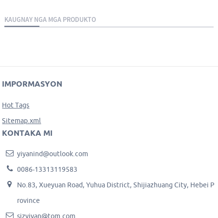
KAUGNAY NGA MGA PRODUKTO
IMPORMASYON
Hot Tags
Sitemap.xml
KONTAKA MI
yiyanind@outlook.com
0086-13313119583
No.83, Xueyuan Road, Yuhua District, Shijiazhuang City, Hebei P
rovince
sjzyiyan@tom.com