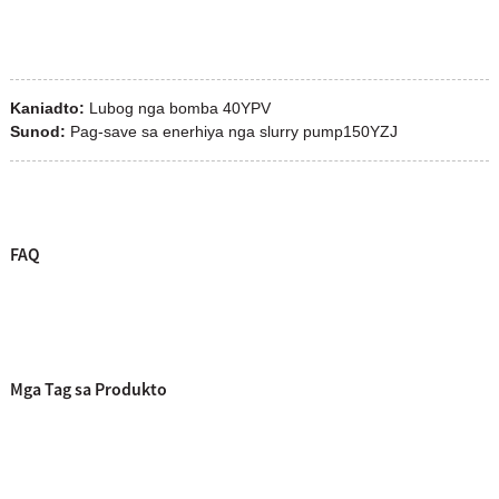
Kaniadto:
Lubog nga bomba 40YPV
Sunod:
Pag-save sa enerhiya nga slurry pump150YZJ
FAQ
Mga Tag sa Produkto