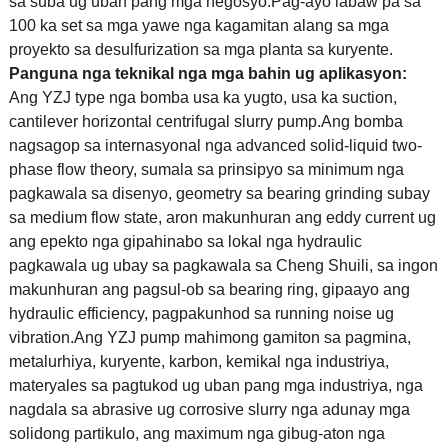
sa suba ug uban pang mga negosyo.Pag-ayo labaw pa sa
100 ka set sa mga yawe nga kagamitan alang sa mga
proyekto sa desulfurization sa mga planta sa kuryente.
Panguna nga teknikal nga mga bahin ug aplikasyon:
Ang YZJ type nga bomba usa ka yugto, usa ka suction,
cantilever horizontal centrifugal slurry pump.Ang bomba
nagsagop sa internasyonal nga advanced solid-liquid two-
phase flow theory, sumala sa prinsipyo sa minimum nga
pagkawala sa disenyo, geometry sa bearing grinding subay
sa medium flow state, aron makunhuran ang eddy current ug
ang epekto nga gipahinabo sa lokal nga hydraulic
pagkawala ug ubay sa pagkawala sa Cheng Shuili, sa ingon
makunhuran ang pagsul-ob sa bearing ring, gipaayo ang
hydraulic efficiency, pagpakunhod sa running noise ug
vibration.Ang YZJ pump mahimong gamiton sa pagmina,
metalurhiya, kuryente, karbon, kemikal nga industriya,
materyales sa pagtukod ug uban pang mga industriya, nga
nagdala sa abrasive ug corrosive slurry nga adunay mga
solidong partikulo, ang maximum nga gibug-aton nga